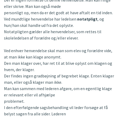
Der er ingen formkrav til denne henvendelse. Man kan ringe
eller skrive. Man kan også møde
personligt op, men da er det godt at have aftalt en tid inden.
Ved mundtlige henvendelse har ledelsen
notatpligt
, og
hun/han skal handle ud fra det oplyste.
Notatpligten gælder alle henvendelser, som rettes til
skoleledelsen af forældre og/eller elever.
Ved enhver henvendelse skal man som elev og forældre vide,
at man ikke kan klage anonymt.
Den man klager over, har ret til at blive oplyst om klagen og
hvem, der klager.
Der findes ingen gradbøjning af begrebet klage. Enten klager
man, eller også klager man ikke.
Man kan sammen med lederen afgøre, om en egentlig klage
er relevant eller vil afhjælpe
problemet.
I den efterfølgende sagsbehandling vil leder forsøge at få
belyst sagen fra alle sider. Lederen