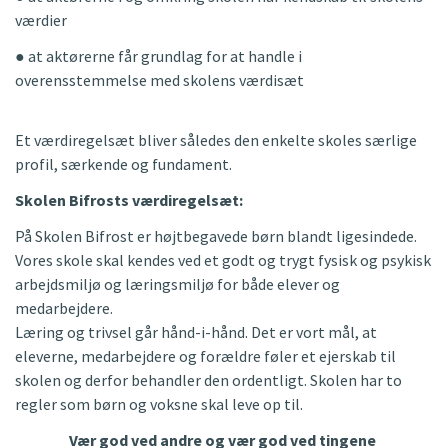
værdier
● at aktørerne får grundlag for at handle i
overensstemmelse med skolens værdisæt
Et værdiregelsæt bliver således den enkelte skoles særlige
profil, særkende og fundament.
Skolen Bifrosts værdiregelsæt:
På Skolen Bifrost er højtbegavede børn blandt ligesindede.
Vores skole skal kendes ved et godt og trygt fysisk og psykisk
arbejdsmiljø og læringsmiljø for både elever og
medarbejdere.
Læring og trivsel går hånd-i-hånd. Det er vort mål, at
eleverne, medarbejdere og forældre føler et ejerskab til
skolen og derfor behandler den ordentligt. Skolen har to
regler som børn og voksne skal leve op til.
Vær god ved andre og vær god ved tingene